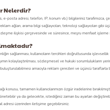
er Nelerdir?
es, e-posta adresi, telefon, IP, konum vb.) bilgileriniz tarafımızca,
klam ağları, arama bilgi sağlayıcıları, teknoloji sağlayıcıları gibi 
leşme ilişkisi çerçevesinde ve süresince, meşru menfaat işleme şa
ılmaktadır?
ğin sağlanması, kullanıcıların tercihleri doğrultusunda işlevsellik 
laşımın kolaylaştırılması, sözleşmesel ve hukuki sorumlulukların yer
e buluşturulabilmesi amacıyla reklam çerezleri ve üçüncü taraflarla
ı konusu, tamamen kullanıcılarımızın özgür iradelerine bırakılmıştır. 
ebilir ya da gelecekte, istediğiniz zaman bu ayarları değiştirebilirs
l adresi üzerinden iletişime geçebilirsiniz.