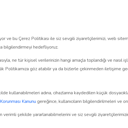
r ve bu Çerez Politikası ile siz sevgili ziyaretçilerimizi, web site
ca bilgilendirmeyi hedefliyoruz.
yla, ne tür kişisel verilerinizin hangi amaçla toplandığı ve nasıl işl
ilik Politikamıza göz atabilir ya da bizlerle çekinmeden iletişime geçe
kilde kullanabilmeleri adına, cihazlarına kaydedilen küçük dosyacıklard
in Korunması Kanunu
gereğince, kullanıcıların bilgilendirilmeleri ve 
n verimli şekilde yararlanabilmelerini ve siz sevgili ziyaretçilerimiz