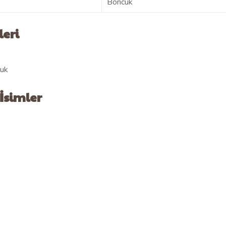
Boncuk
eri
duk
 İsimler