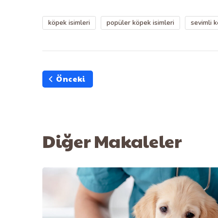
köpek isimleri
popüler köpek isimleri
sevimli k
Önceki
Diğer Makaleler