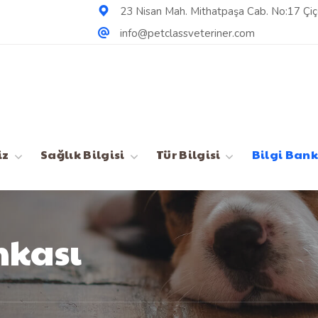
23 Nisan Mah. Mithatpaşa Cab. No:17 Çiçe
info@petclassveteriner.com
iz
Sağlık Bilgisi
Tür Bilgisi
Bilgi Bank
nkası