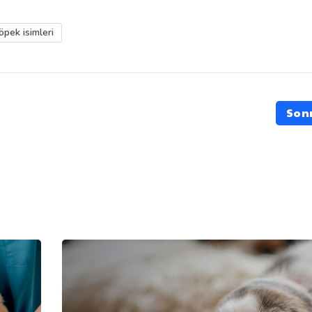
öpek isimleri
Son