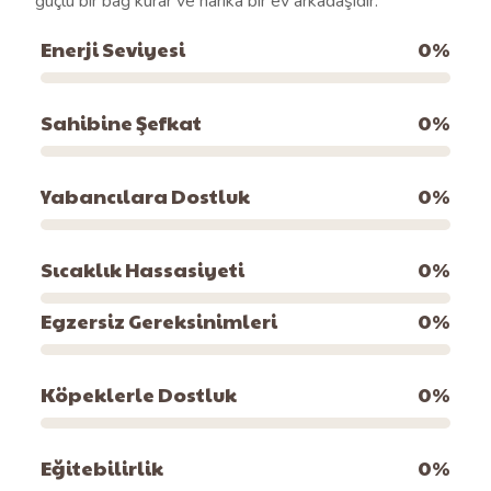
güçlü bir bağ kurar ve harika bir ev arkadaşıdır.
Enerji Seviyesi
0
%
Sahibine Şefkat
0
%
Yabancılara Dostluk
0
%
Sıcaklık Hassasiyeti
0
%
Egzersiz Gereksinimleri
0
%
Köpeklerle Dostluk
0
%
Eğitebilirlik
0
%