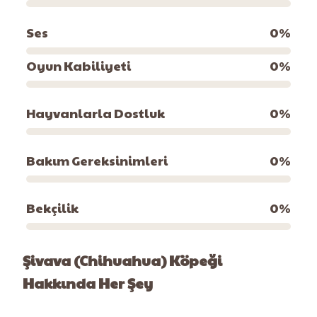
Ses
0
%
Oyun Kabiliyeti
0
%
Hayvanlarla Dostluk
0
%
Bakım Gereksinimleri
0
%
Bekçilik
0
%
Şivava (Chihuahua) Köpeği
Hakkında Her Şey