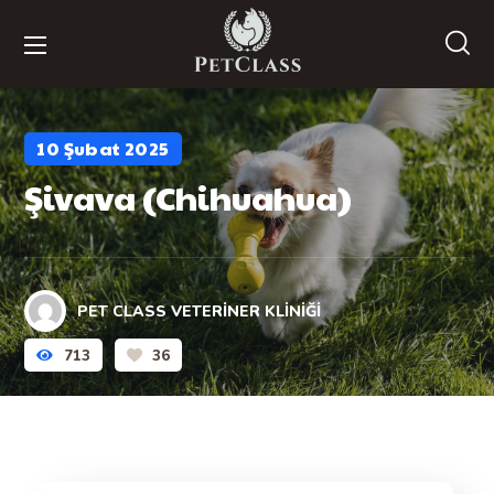
10 Şubat 2025
Şivava (Chihuahua)
PET CLASS VETERINER KLINIĞI
713
36